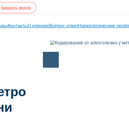
Заказать звонок
ывы
Контакты
О клинике
Вопрос-ответ
Наркологические проб
етро
ни