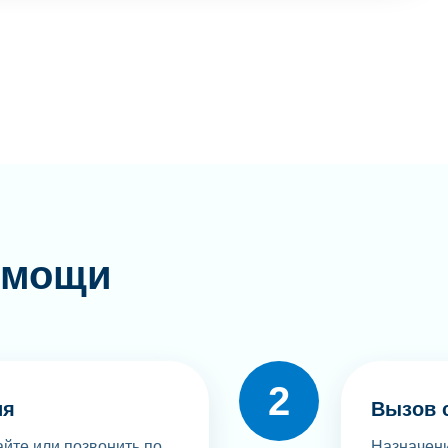
омощи
ия
Вызов 
айте или позвонить по
Назначени