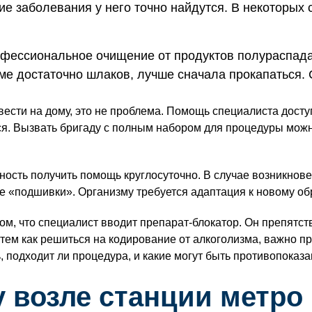
ие заболевания у него точно найдутся. В некоторы
офессиональное очищение от продуктов полураспада
изме достаточно шлаков, лучше сначала прокапаться
ести на дому, это не проблема. Помощь специалиста досту
я. Вызвать бригаду с полным набором для процедуры можн
ость получить помощь круглосуточно. В случае возникнове
е «подшивки». Организму требуется адаптация к новому об
ом, что специалист вводит препарат-блокатор. Он препятст
 тем как решиться на кодирование от алкоголизма, важно п
 подходит ли процедура, и какие могут быть противопоказа
 возле станции метро