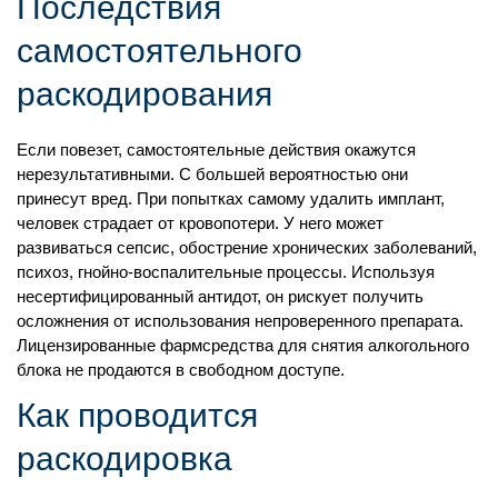
Последствия
самостоятельного
раскодирования
Если повезет, самостоятельные действия окажутся
нерезультативными. С большей вероятностью они
принесут вред. При попытках самому удалить имплант,
Палата «Премиум»
человек страдает от кровопотери. У него может
развиваться сепсис, обострение хронических заболеваний,
от 10 000 ₽
/ сутки
психоз, гнойно-воспалительные процессы. Используя
несертифицированный антидот, он рискует получить
Персональная палата
осложнения от использования непроверенного препарата.
Лицензированные фармсредства для снятия алкогольного
Постановка капельниц (очищающие,
блока не продаются в свободном доступе.
восстанавливающие, витамины)
Как проводится
Предварительный сбор анализов
Медикаментозная терапия
раскодировка
Консультации и рекомендации