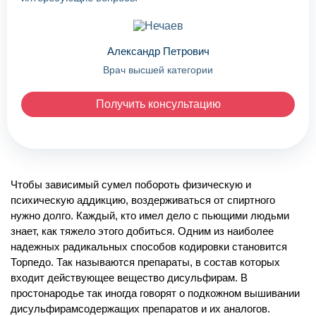
5 000 ₽
/ сутки
Палата на 2 человека
Александр Петрович
Врач высшей категории
Предварительный сбор анализов
Постановка капельниц (очищающих и
Получить консультацию
восстанавливающих)
Медикаментозная терапия
Консультации и рекомендации
Круглосуточное наблюдение специалистов
Чтобы зависимый сумел побороть физическую и
психическую аддикцию, воздерживаться от спиртного
3-разовое питание
нужно долго. Каждый, кто имел дело с пьющими людьми
Наличие душа и туалета в палате
знает, как тяжело этого добиться. Одним из наиболее
надежных радикальных способов кодировки становится
Торпедо. Так называются препараты, в состав которых
входит действующее вещество дисульфирам. В
простонародье так иногда говорят о подкожном вышивании
дисульфирамсодержащих препаратов и их аналогов.