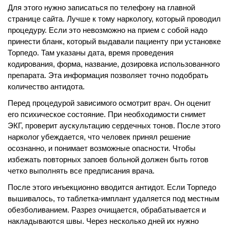
Для этого нужно записаться по телефону на главной
Круглосуточное наблюдение специалистов
странице сайта. Лучше к тому наркологу, который проводил
Индивидуальное многоразовое питание
процедуру. Если это невозможно на прием с собой надо
Наличие душа и туалета в палате
принести бланк, который выдавали пациенту при установке
Торпедо. Там указаны дата, время проведения
Оформление больничного листа
кодирования, форма, название, дозировка использованного
препарата. Эта информация позволяет точно подобрать
количество антидота.
Перед процедурой зависимого осмотрит врач. Он оценит
его психическое состояние. При необходимости снимет
ЭКГ, проверит аускультацию сердечных тонов. После этого
нарколог убеждается, что человек принял решение
осознанно, и понимает возможные опасности. Чтобы
избежать повторных запоев больной должен быть готов
четко выполнять все предписания врача.
После этого инъекционно вводится антидот. Если Торпедо
вышивалось, то таблетка-имплант удаляется под местным
обезболиванием. Разрез очищается, обрабатывается и
накладываются швы. Через несколько дней их нужно