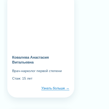
Вызов нарколога на дом
4 000 ₽
Детокс
Выезд врача на дом
Осмотр, диагностика, кардиограмма сердца,
проверка работы почек и печени
Капельница 2 этапа, от 1 часа
Ковалева Анастасия
Детоксикационная терапия
Витальевна
Круглосуточный срочный вызов 24/7
Врач-нарколог первой степени
Седативные препараты (успокаивающие),
Стаж: 15 лет
противорвотные, витамины
Медикаменты, выводящие ядовитые вещества,
Узнать больше
токсины из организма
Дополнительный комплекс питательных веществ и
витаминов для головного мозга и центральной
нервной системы