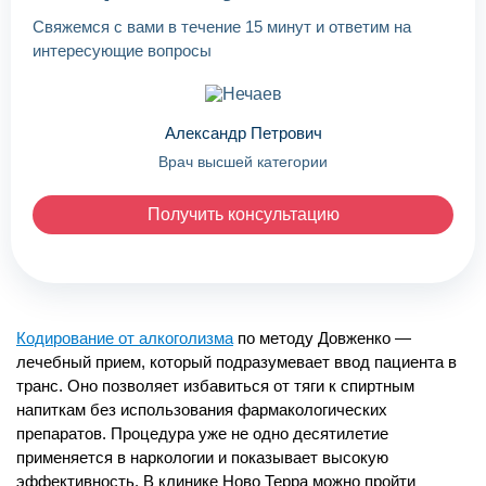
Свяжемся с вами в течение 15 минут и ответим на
Палата «Стандарт»
интересующие вопросы
5 000 ₽
/ сутки
Палата на 2 человека
Александр Петрович
Врач высшей категории
Предварительный сбор анализов
Постановка капельниц (очищающих и
Получить консультацию
восстанавливающих)
Медикаментозная терапия
Консультации и рекомендации
Круглосуточное наблюдение специалистов
Кодирование от алкоголизма
по методу Довженко —
лечебный прием, который подразумевает ввод пациента в
3-разовое питание
транс. Оно позволяет избавиться от тяги к спиртным
Наличие душа и туалета в палате
напиткам без использования фармакологических
препаратов. Процедура уже не одно десятилетие
применяется в наркологии и показывает высокую
эффективность. В клинике Ново Терра можно пройти