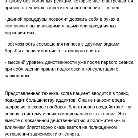
этанолу без побочных реакций, которые часто встречаются
Медикаментозная терапия
при иных техниках запретительного лечения — успех
Консультации и рекомендации
данной процедуры позволит держать себя в руках в
Круглосуточное наблюдение специалистов
компании с выпивающими людьми или праздничных
Индивидуальное многоразовое питание
мероприятиях;
Наличие душа и туалета в палате
возможность совмещения гипноза с другими видами
Оформление больничного листа
борьбы с зависимостью от этилового спирта;
высокий уровень действенности уже после первого сеанса
при соблюдении правил подготовки и консультации с
наркологом.
Представленная техника, когда пациент вводится в транс,
подходит большинству аддиктов. Она не наносит вреда
здоровью, а скорее наоборот, благотворно воздействует на
нервную систему и психоэмоциональное состояние. Это
вместе с доказанной действенностью и положительным
влиянием благотворно сказывается на полноценном
устранении зависимости от спирта.