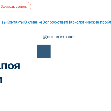
Заказать звонок
ывы
Контакты
О клинике
Вопрос-ответ
Наркологические проб
апоя
и