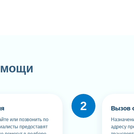
омощи
ия
Вызов 
айте или позвонить по
Назначени
иалисты предоставят
адресу пр
же помогут в подборе
транспорт