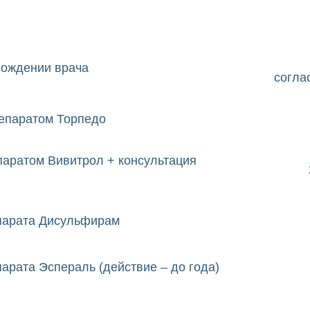
вождении врача
согла
репаратом Торпедо
паратом Вивитрол + консультация
парата Дисульфирам
рата Эспераль (действие – до года)