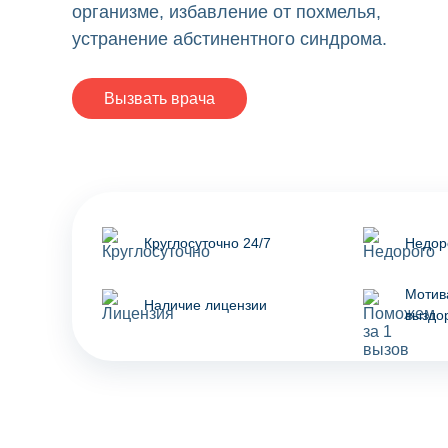
организме, избавление от похмелья,
устранение абстинентного синдрома.
Вызвать врача
Круглосуточно 24/7
Недор
Мотив
Наличие лицензии
выздо