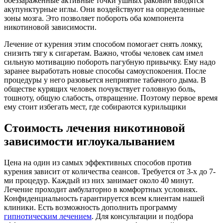
обеззараженные активные точки ушных раковин вводятся
акупунктурные иглы. Они воздействуют на определенные
зоны мозга. Это позволяет побороть оба компонента
никотиновой зависимости.
Лечение от курения этим способом помогает снять ломку,
снизить тягу к сигаретам. Важно, чтобы человек сам имел
сильную мотивацию побороть пагубную привычку. Ему надо
заранее выработать новые способы самоуспокоения. После
процедуры у него разовьется неприятие табачного дыма. В
обществе курящих человек почувствует головную боль,
тошноту, общую слабость, отвращение. Поэтому первое время
ему стоит избегать мест, где собираются курильщики
Стоимость лечения никотиновой
зависимости иглоукалыванием
Цена на один из самых эффективных способов против
курения зависит от количества сеансов. Требуется от 3-х до 7-
ми процедур. Каждый из них занимает около 40 минут.
Лечение проходит амбулаторно в комфортных условиях.
Конфиденциальность гарантируется всем клиентам нашей
клиники. Есть возможность дополнить программу
гипнотическим лечением
. Для консультации и подбора