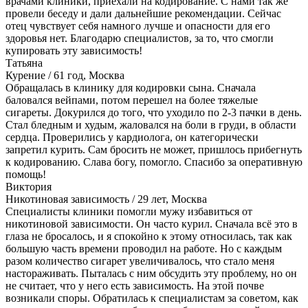
врачами клиники, приехали на кодирование. С нами так же
провели беседу и дали дальнейшие рекомендации. Сейчас
отец чувствует себя намного лучше и опасности для его
здоровья нет. Благодарю специалистов, за то, что смогли
купировать эту зависимость!
Татьяна
Курение
/
61 год, Москва
Обращалась в клинику для кодировки сына. Сначала
баловался вейпами, потом перешел на более тяжелые
сигареты. Докурился до того, что уходило по 2-3 пачки в день.
Стал бледным и худым, жаловался на боли в груди, в области
сердца. Проверились у кардиолога, он категорически
запретил курить. Сам бросить не может, пришлось прибегнуть
к кодированию. Слава богу, помогло. Спасибо за оперативную
помощь!
Виктория
Никотиновая зависимость
/
29 лет, Москва
Специалисты клиники помогли мужу избавиться от
никотиновой зависимости. Он часто курил. Сначала всё это в
глаза не бросалось, и я спокойно к этому относилась, так как
большую часть времени проводил на работе. Но с каждым
разом количество сигарет увеличивалось, что стало меня
настораживать. Пыталась с ним обсудить эту проблему, но он
не считает, что у него есть зависимость. На этой почве
возникали споры. Обратилась к специалистам за советом, как