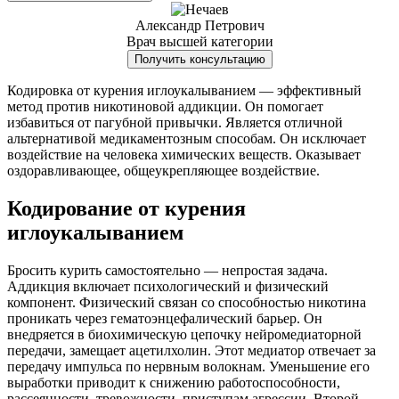
Александр Петрович
Врач высшей категории
Получить консультацию
Кодировка от курения иглоукалыванием — эффективный
метод против никотиновой аддикции. Он помогает
избавиться от пагубной привычки. Является отличной
альтернативой медикаментозным способам. Он исключает
воздействие на человека химических веществ. Оказывает
оздоравливающее, общеукрепляющее воздействие.
Кодирование от курения
иглоукалыванием
Бросить курить самостоятельно — непростая задача.
Аддикция включает психологический и физический
компонент. Физический связан со способностью никотина
проникать через гематоэнцефалический барьер. Он
внедряется в биохимическую цепочку нейромедиаторной
передачи, замещает ацетилхолин. Этот медиатор отвечает за
передачу импульса по нервным волокнам. Уменьшение его
выработки приводит к снижению работоспособности,
рассеянности, тревожности, приступам агрессии. Второй