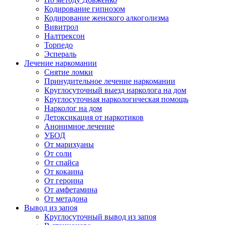
Кодирование гипнозом
Кодирование женского алкоголизма
Вивитрол
Налтрексон
Торпедо
Эспераль
Лечение наркомании
Снятие ломки
Принудительное лечение наркомании
Круглосуточный выезд нарколога на дом
Круглосуточная наркологическая помощь
Нарколог на дом
Детоксикация от наркотиков
Анонимное лечение
УБОД
От марихуаны
От соли
От спайса
От кокаина
От героина
От амфетамина
От метадона
Вывод из запоя
Круглосуточный вывод из запоя