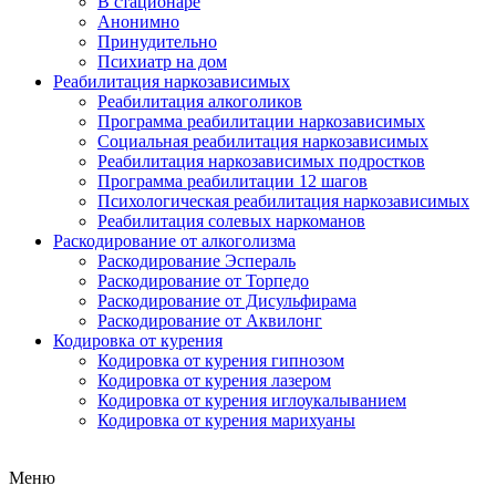
В стационаре
Анонимно
Принудительно
Психиатр на дом
Реабилитация наркозависимых
Реабилитация алкоголиков
Программа реабилитации наркозависимых
Социальная реабилитация наркозависимых
Реабилитация наркозависимых подростков
Программа реабилитации 12 шагов
Психологическая реабилитация наркозависимых
Реабилитация солевых наркоманов
Раскодирование от алкоголизма
Раскодирование Эспераль
Раскодирование от Торпедо
Раскодирование от Дисульфирама
Раскодирование от Аквилонг
Кодировка от курения
Кодировка от курения гипнозом
Кодировка от курения лазером
Кодировка от курения иглоукалыванием
Кодировка от курения марихуаны
Меню