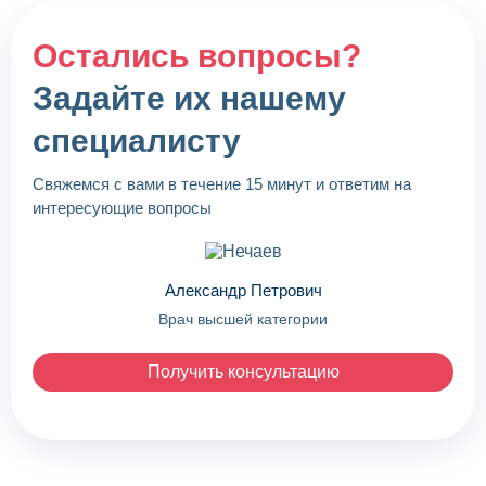
Остались вопросы?
Задайте их нашему
специалисту
Свяжемся с вами в течение 15 минут и ответим на
Палата «Стандарт»
интересующие вопросы
5 000 ₽
/ сутки
Палата на 2 человека
Александр Петрович
Врач высшей категории
Предварительный сбор анализов
Постановка капельниц (очищающих и
Получить консультацию
восстанавливающих)
Медикаментозная терапия
Консультации и рекомендации