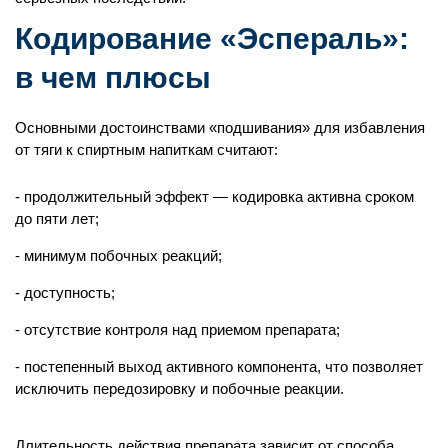
Персональная палата
Кодирование «Эспераль»:
Постановка капельниц (очищающие,
в чем плюсы
восстанавливающие, витамины)
Предварительный сбор анализов
Основными достоинствами «подшивания» для избавления
Медикаментозная терапия
от тяги к спиртным напиткам считают:
Консультации и рекомендации
продолжительный эффект — кодировка активна сроком
Круглосуточное наблюдение специалистов
до пяти лет;
Индивидуальное многоразовое питание
минимум побочных реакций;
Наличие душа и туалета в палате
доступность;
Оформление больничного листа
отсутствие контроля над приемом препарата;
постепенный выход активного компонента, что позволяет
исключить передозировку и побочные реакции.
Длительность действия препарата зависит от способа