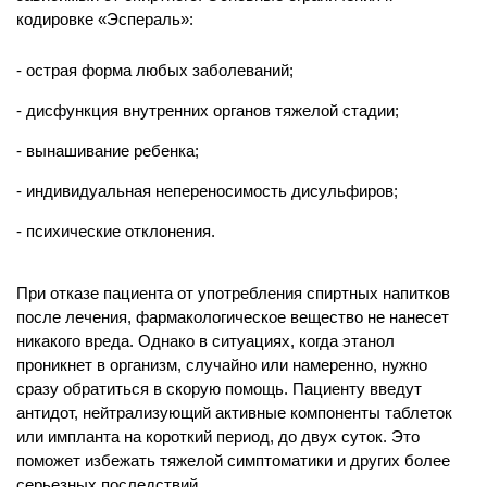
кодировке «Эспераль»:
острая форма любых заболеваний;
Заказать услугу
дисфункция внутренних органов тяжелой стадии;
вынашивание ребенка;
индивидуальная непереносимость дисульфиров;
психические отклонения.
При отказе пациента от употребления спиртных напитков
после лечения, фармакологическое вещество не нанесет
никакого вреда. Однако в ситуациях, когда этанол
проникнет в организм, случайно или намеренно, нужно
сразу обратиться в скорую помощь. Пациенту введут
антидот, нейтрализующий активные компоненты таблеток
Палата «Премиум»
или импланта на короткий период, до двух суток. Это
поможет избежать тяжелой симптоматики и других более
от 10 000 ₽
/ сутки
серьезных последствий.