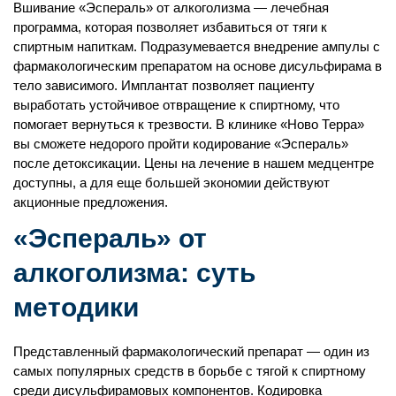
Круглосуточное наблюдение специалистов
Вшивание «Эспераль» от алкоголизма — лечебная
программа, которая позволяет избавиться от тяги к
3-разовое питание
спиртным напиткам. Подразумевается внедрение ампулы с
Наличие душа и туалета в палате
фармакологическим препаратом на основе дисульфирама в
тело зависимого. Имплантат позволяет пациенту
выработать устойчивое отвращение к спиртному, что
помогает вернуться к трезвости. В клинике «Ново Терра»
вы сможете недорого пройти кодирование «Эспераль»
после детоксикации. Цены на лечение в нашем медцентре
доступны, а для еще большей экономии действуют
акционные предложения.
«Эспераль» от
алкоголизма: суть
методики
Представленный фармакологический препарат — один из
самых популярных средств в борьбе с тягой к спиртному
среди дисульфирамовых компонентов. Кодировка