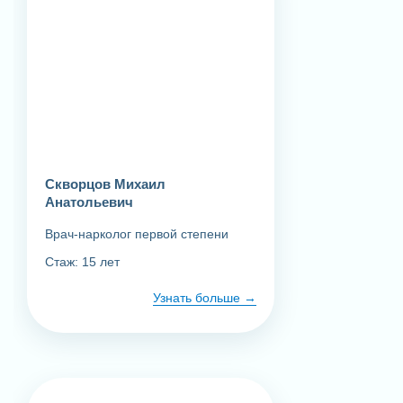
Вызов нарколога на дом
4 000 ₽
Скворцов Михаил
Анатольевич
Детокс
Врач-нарколог первой степени
Выезд врача на дом
Стаж: 15 лет
Осмотр, диагностика, кардиограмма сердца,
проверка работы почек и печени
Узнать больше
Капельница 2 этапа, от 1 часа
Детоксикационная терапия
Круглосуточный срочный вызов 24/7
Седативные препараты (успокаивающие),