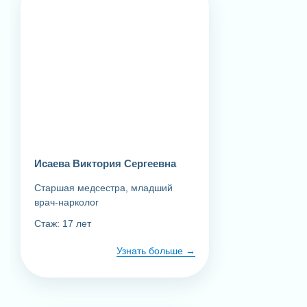
противорвотные, витамины
Медикаменты, выводящие ядовитые вещества,
токсины из организма
Дополнительный комплекс питательных веществ и
витаминов для головного мозга и центральной
нервной системы
Препараты на 3 дня (таблетки)
Исаева Виктория Сергеевна
Старшая медсестра, младший
врач-нарколог
Стаж: 17 лет
Узнать больше