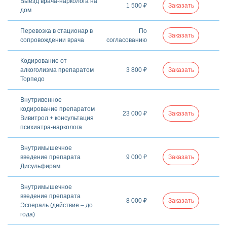
Выезд врача-нарколога на
1 500 ₽
Заказать
дом
Перевозка в стационар в
По
Заказать
сопровождении врача
согласованию
Кодирование от
алкоголизма препаратом
3 800 ₽
Заказать
Торпедо
Внутривенное
кодирование препаратом
23 000 ₽
Заказать
Вивитрол + консультация
психиатра-нарколога
Внутримышечное
введение препарата
9 000 ₽
Заказать
Дисульфирам
Внутримышечное
введение препарата
8 000 ₽
Заказать
Эспераль (действие – до
года)