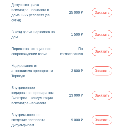
Дежурство врача
психиатра-нарколога в
25 000 ₽
Заказать
домашних условиях (за
сутки)
Выезд врача-нарколога на
1 500 ₽
Заказать
дом
Перевозка в стационар в
По
Заказать
сопровождении врача
согласованию
Кодирование от
алкоголизма препаратом
3 800 ₽
Заказать
Торпедо
Внутривенное
кодирование препаратом
23 000 ₽
Заказать
Вивитрол + консультация
психиатра-нарколога
Внутримышечное
введение препарата
9 000 ₽
Заказать
Дисульфирам