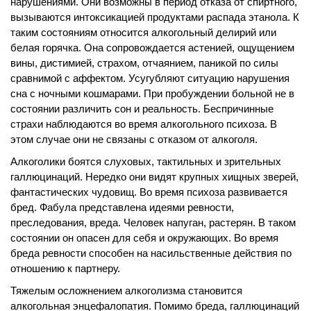
нарушениями. Они возможны в период отказа от спиртного,
вызываются интоксикацией продуктами распада этанола. К
таким состояниям относится алкогольный делирий или
белая горячка. Она сопровождается астенией, ощущением
вины, дистимией, страхом, отчаянием, паникой по силы
сравнимой с аффектом. Усугубляют ситуацию нарушения
сна с ночными кошмарами. При пробуждении больной не в
состоянии различить сон и реальность. Беспричинные
страхи наблюдаются во время алкогольного психоза. В
этом случае они не связаны с отказом от алкоголя.
Алкоголики боятся слуховых, тактильных и зрительных
галлюцинаций. Нередко они видят крупных хищных зверей,
фантастических чудовищ. Во время психоза развивается
бред. Фабула представлена идеями ревности,
преследования, вреда. Человек напуган, растерян. В таком
состоянии он опасен для себя и окружающих. Во время
бреда ревности способен на насильственные действия по
отношению к партнеру.
Тяжелым осложнением алкоголизма становится
алкогольная энцефалопатия. Помимо бреда, галлюцинаций