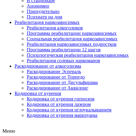
В стационаре
Анонимно
Принудительно
Психиатр на дом
Реабилитация наркозависимых
Реабилитация алкоголиков
Программа реабилитации наркозависимых
Социальная реабилитация наркозависимых
Реабилитация наркозависимых подростков
Программа реабилитации 12 шагов
Психологическая реабилитация наркозависимых
Реабилитация солевых наркоманов
Раскодирование от алкоголизма
Раскодирование Эспераль
Раскодирование от Торпедо
Раскодирование от Дисульфирама
Раскодирование от Аквилонг
Кодировка от курения
Кодировка от курения гипнозом
Кодировка от курения лазером
Кодировка от курения иглоукалыванием
Кодировка от курения марихуаны
Меню