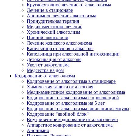
Круглосуточное лечение от алкоголизма
Лечение в стационаре
Анонимное лечение алкоголизма
Принудительная терапия
Медикаментозное лечение
Хронический алкоголизм
Пивной алкоголизм
Лечение женского алкоголизма
Капельница от запоя и алкоголя
Капельница при алкогольной интоксикации
Детоксикация от алкоголя
Укол от алкоголизма
Медсестра на дом
Кодирование от алкоголизма
Кодирование от алкоголизма в стационаре
Химическая защита от алкоголя
Медикаментозное кодирование от алкоголизма
Кодирование от алкоголизма с провокацией
Кодирование от алкоголизма на 5 лет
Кодирование от алкоголизма вшиванием ампулы
Кодирование “двойной блок”
Внутривенное кодирование от алкоголизма
Аппаратное кодирование от алкоголизма
Анонимно
По методу Довженко