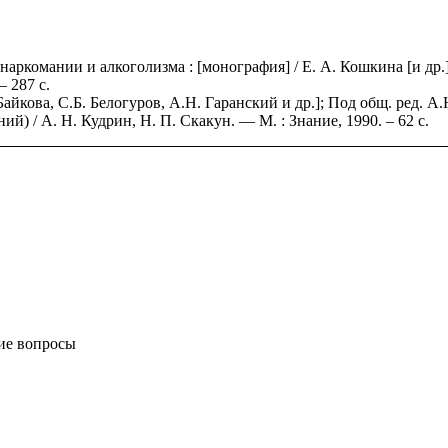
ркомании и алкоголизма : [монография] / Е. А. Кошкина [и др.]
— 287 с.
айкова, С.Б. Белогуров, А.Н. Гаранский и др.]; Под общ. ред. А
й) / А. Н. Кудрин, Н. П. Скакун. — М. : Знание, 1990. – 62 с.
щие вопросы