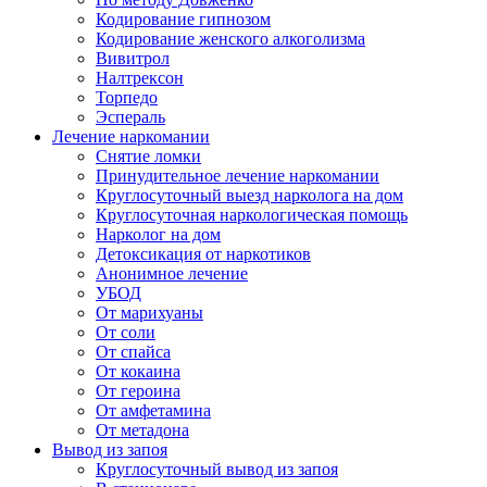
Кодирование гипнозом
Кодирование женского алкоголизма
Вивитрол
Налтрексон
Торпедо
Эспераль
Лечение наркомании
Снятие ломки
Принудительное лечение наркомании
Круглосуточный выезд нарколога на дом
Круглосуточная наркологическая помощь
Нарколог на дом
Детоксикация от наркотиков
Анонимное лечение
УБОД
От марихуаны
От соли
От спайса
От кокаина
От героина
От амфетамина
От метадона
Вывод из запоя
Круглосуточный вывод из запоя