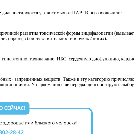
е диагностируются у зависимых от ПАВ. В него включили:
 причиной развития токсической формы энцефалопатии (вызыва
и, парезы, сбой чувствительности в руках / ногах).
т: гипертонию, тахикардию, ИБС, сердечную дисфункцию, кард
лубных» запрещенных веществ. Также в эту категорию причисля
ллюцинациями. У наркоманов еще нередко диагностируют слабо
О СЕЙЧАС!
ое здоровье или близкого человека!
 302-28-42