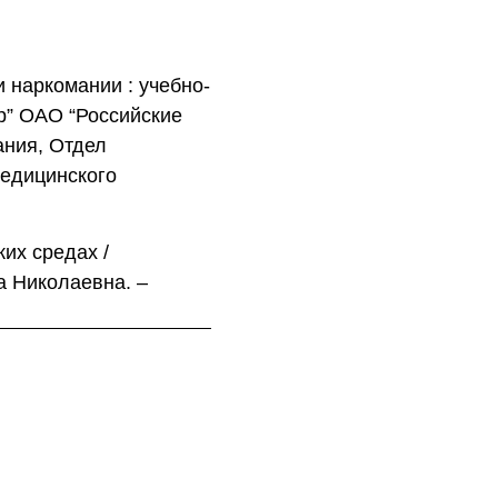
 наркомании : учебно-
р” ОАО “Российские
ания, Отдел
медицинского
их средах /
а Николаевна. –