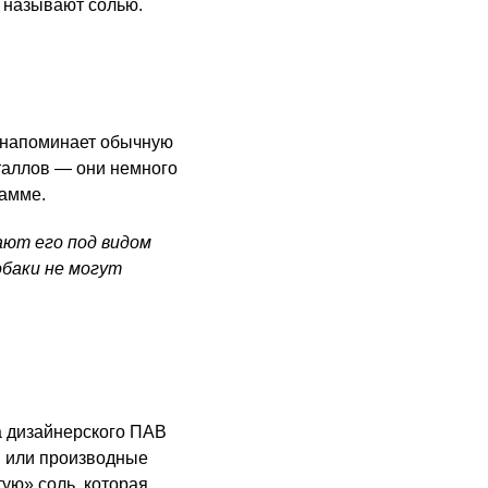
е называют солью.
 напоминает обычную
таллов — они немного
гамме.
ают его под видом
обаки не могут
а дизайнерского ПАВ
н или производные
ую» соль, которая