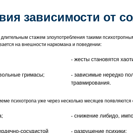
вия зависимости от с
 длительным стажем злоупотребления такими психотропн
вается на внешности наркомана и поведении:
жесты становятся хаот
вольные гримасы;
зависимые нередко по
травмирования.
иеме психотропа уже через несколько месяцев появляются
а;
снижение либидо, импо
ердечно-сосудистой
разрушение психики;