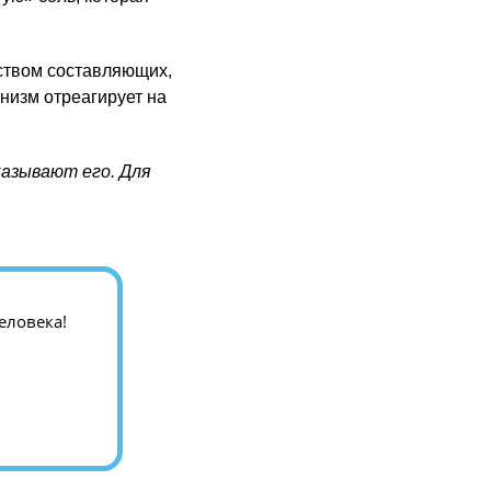
ством составляющих,
низм отреагирует на
казывают его. Для
еловека!