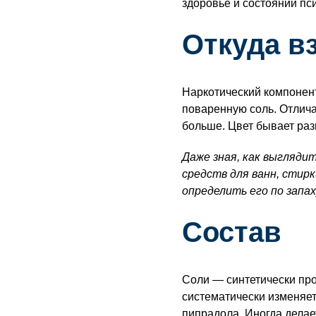
здоровье и состоянии пс
Откуда в
Наркотический компонен
поваренную соль. Отлича
больше. Цвет бывает раз
Даже зная, как выгляди
средств для ванн, стир
определить его по запах
Состав
Соли — синтетически пр
систематически изменяе
пипрадола. Иногда делае