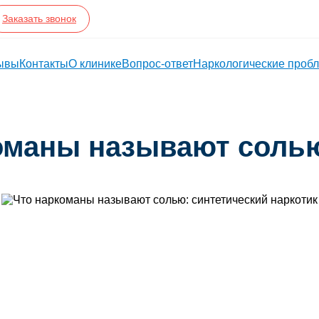
Заказать звонок
ывы
Контакты
О клинике
Вопрос-ответ
Наркологические проб
оманы называют соль