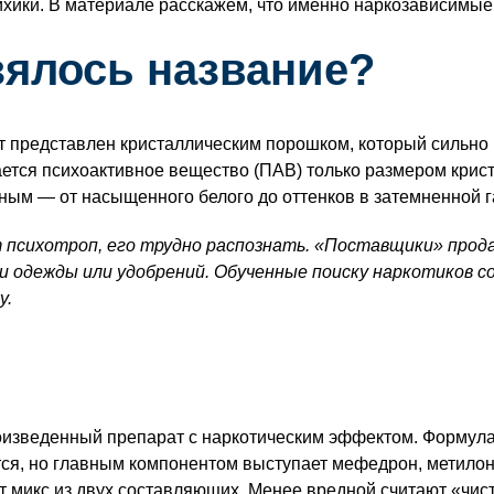
ихики. В материале расскажем, что именно наркозависимы
зялось название?
т представлен кристаллическим порошком, который сильно
ется психоактивное вещество (ПАВ) только размером крис
ным — от насыщенного белого до оттенков в затемненной 
т психотроп, его трудно распознать. «Поставщики» прод
ки одежды или удобрений. Обученные поиску наркотиков с
у.
оизведенный препарат с наркотическим эффектом. Формул
тся, но главным компонентом выступает мефедрон, метило
т микс из двух составляющих. Менее вредной считают «чист