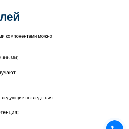
олей
ыми компонентами можно
ичными;
лучают
 следующие последствия:
тенция;