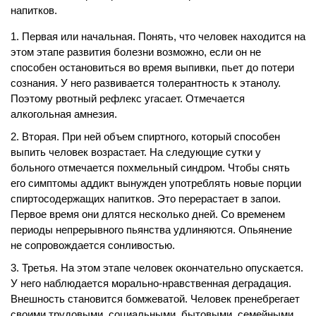
напитков.
Первая или начальная. Понять, что человек находится на
этом этапе развития болезни возможно, если он не
способен остановиться во время выпивки, пьет до потери
сознания. У него развивается толерантность к этанолу.
Поэтому рвотный рефлекс угасает. Отмечается
алкогольная амнезия.
Вторая. При ней объем спиртного, который способен
выпить человек возрастает. На следующие сутки у
больного отмечается похмельный синдром. Чтобы снять
его симптомы аддикт вынужден употреблять новые порции
спиртосодержащих напитков. Это перерастает в запои.
Первое время они длятся несколько дней. Со временем
периоды непрерывного пьянства удлиняются. Опьянение
не сопровождается сонливостью.
Третья. На этом этапе человек окончательно опускается.
У него наблюдается морально-нравственная деградация.
Внешность становится бомжеватой. Человек пренебрегает
своими трудовыми, социальными, бытовыми, семейными