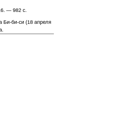
6. — 982 с.
 Би-би-си (18 апреля
а.