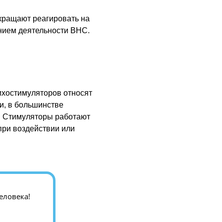
екращают реагировать на
ением деятельности ВНС.
ихостимуляторов относят
и, в большинстве
. Стимуляторы работают
при воздействии или
еловека!