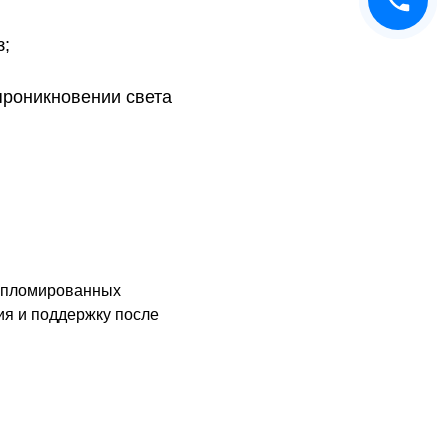
з;
 проникновении света
ипломированных
ия и поддержку после