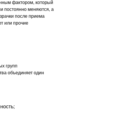
енным фактором, который
ни постоянно меняются, а
 зрачки после приема
ет или прочие
ых групп
ства объединяет один
ность;