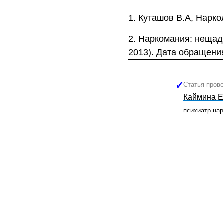
Куташов В.А, Наркол
Наркомания: нещадн
2013). Дата обращения
Статья пров
Каймина Е
психиатр-нар