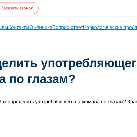
Заказать звонок
ывы
Контакты
О клинике
Вопрос-ответ
Наркологические проб
делить употребляющег
а по глазам?