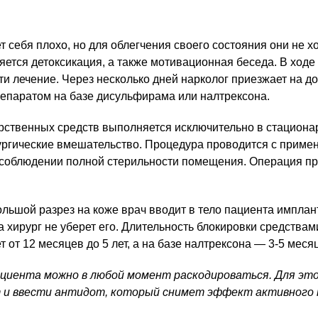
 себя плохо, но для облегчения своего состояния они не хо
яется детоксикация, а также мотивационная беседа. В ходе 
ти лечение. Через несколько дней нарколог приезжает на д
епаратом на базе дисульфирама или налтрексона.
ственных средств выполняется исключительно в стационар
рургические вмешательство. Процедура проводится с прим
 соблюдении полной стерильности помещения. Операция пр
льшой разрез на коже врач вводит в тело пациента имплант.
 хирург не уберет его. Длительность блокировки средствам
 от 12 месяцев до 5 лет, а на базе налтрексона — 3-5 меся
ациента можно в любой момент раскодироваться. Для эт
т и ввести антидот, который снимет эффект активного