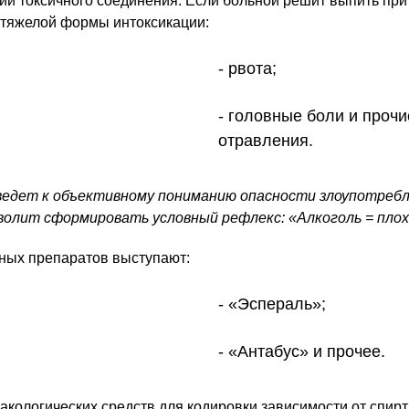
дии токсичного соединения. Если больной решит выпить при 
 тяжелой формы интоксикации:
рвота;
головные боли и проч
отравления.
ведет к объективному пониманию опасности злоупотреб
волит сформировать условный рефлекс: «Алкоголь = пло
ных препаратов выступают:
«Эспераль»;
«Антабус» и прочее.
кологических средств для кодировки зависимости от спир