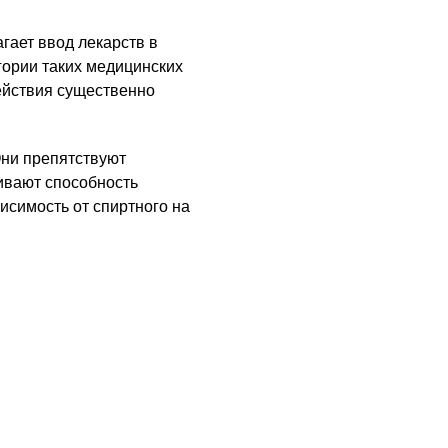
гает ввод лекарств в
гории таких медицинских
ействия существенно
Они препятствуют
ивают способность
исимость от спиртного на