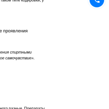
таком типе кодировки, у
ие проявления
ления спиртными
хое самочувствие».
тного разные. Препараты