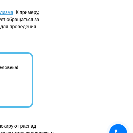
олизма
. К примеру,
ет обращаться за
 для проведения
еловека!
локируют распад