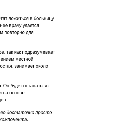
тят ложиться в больницу.
нее врачу удается
ом повторно для
е, так как подразумевает
енением местной
остая, занимает около
 Он будет оставаться с
и на основе
цев.
ого достаточно просто
 компонента.