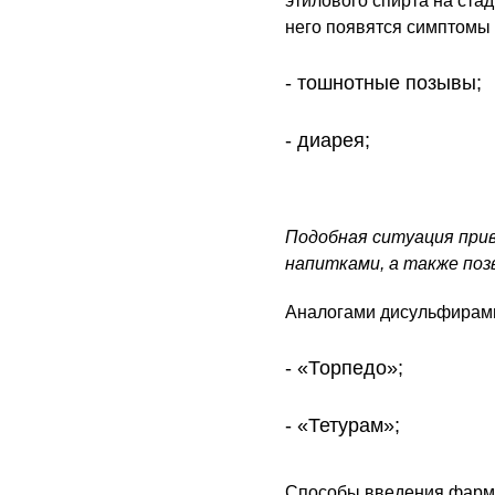
этилового спирта на ста
него появятся симптомы
тошнотные позывы;
диарея;
Подобная ситуация при
напитками, а также поз
Аналогами дисульфирам
«Торпедо»;
«Тетурам»;
Способы введения фарма